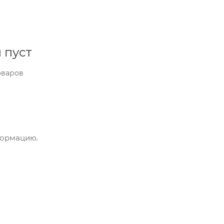
 пуст
оваров
формацию.