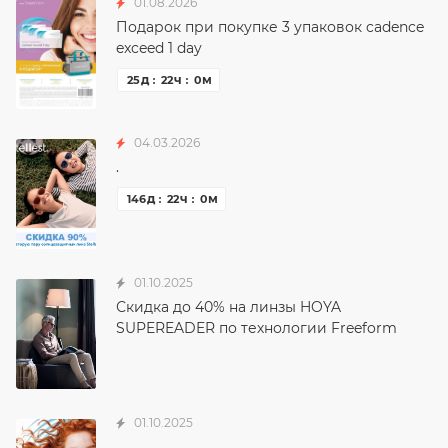
01.08.2026
Подарок при покупке 3 упаковок cadence
exceed 1 day
д
ч
м
25
22
0
04.03.2026
.
д
ч
м
146
22
0
01.10.2025
Скидка до 40% на линзы HOYA
SUPEREADER по технологии Freeform
01.10.2025
.