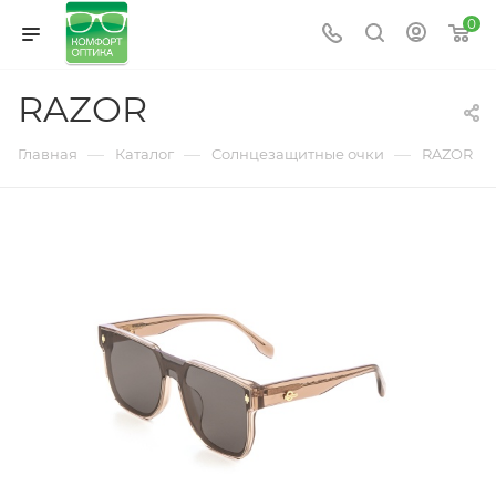
0
RAZOR
—
—
—
Главная
Каталог
Солнцезащитные очки
RAZOR