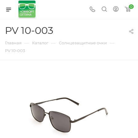
0
PV 10-003
—
—
—
Главная
Каталог
Солнцезащитные очки
PV 10-003