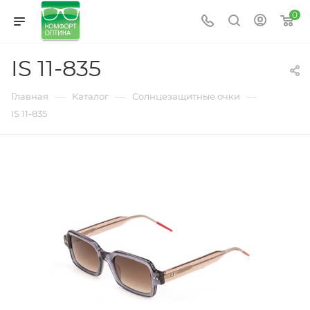
0
IS 11-835
—
—
—
Главная
Каталог
Солнцезащитные очки
IS 11-835