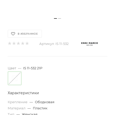
В ИЗБРАННОЕ
Артикул:
IS 11-532
Цвет
—
IS 11-532 21P
Характеристики
Крепление
—
Ободковая
Материал
—
Пластик
Тип
—
Женская