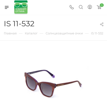
0
IS 11-532
—
—
—
Главная
Каталог
Солнцезащитные очки
IS 11-532