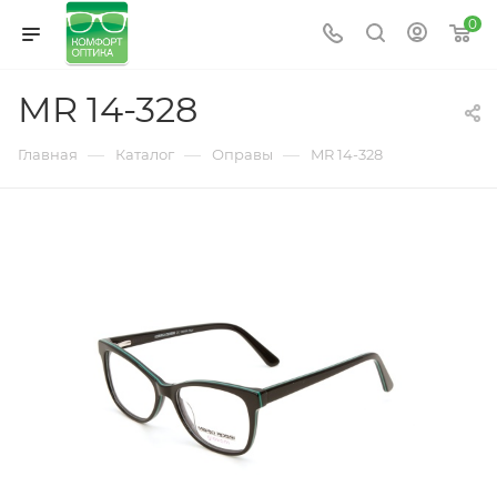
0
MR 14-328
—
—
—
Главная
Каталог
Оправы
MR 14-328