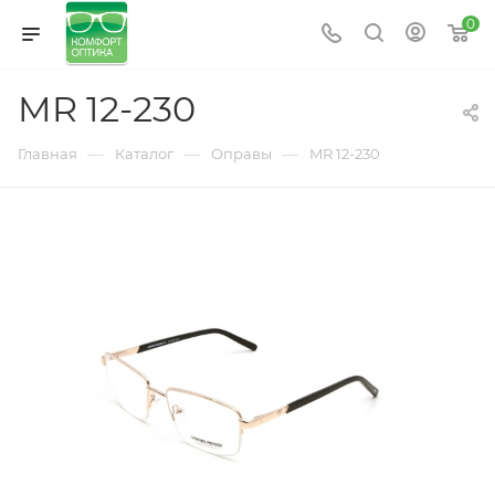
0
MR 12-230
—
—
—
Главная
Каталог
Оправы
MR 12-230