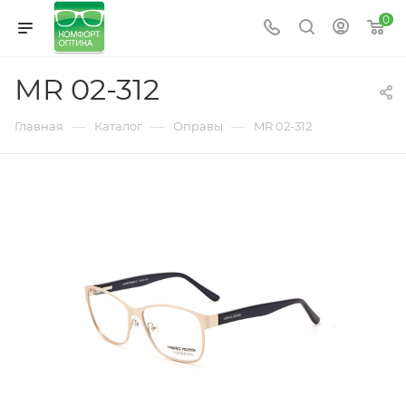
0
MR 02-312
—
—
—
Главная
Каталог
Оправы
MR 02-312