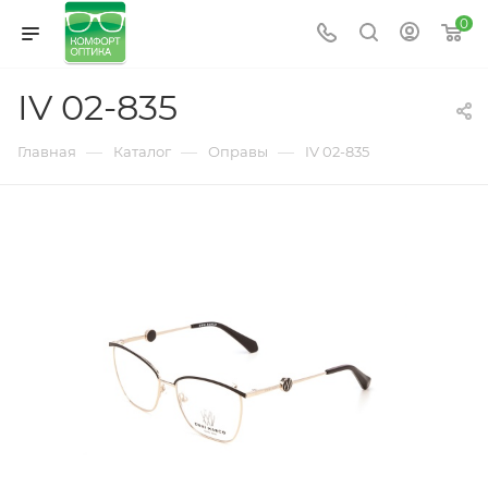
0
IV 02-835
—
—
—
Главная
Каталог
Оправы
IV 02-835