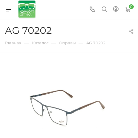
0
AG 70202
—
—
—
Главная
Каталог
Оправы
AG 70202