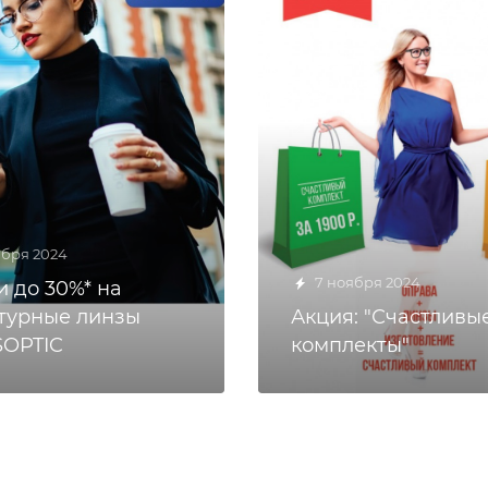
ября 2024
7 ноября 2024
и до 30%* на
турные линзы
Акция: "Счастливы
OPTIC
комплекты"