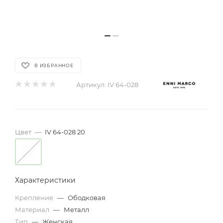
В ИЗБРАННОЕ
Артикул:
IV 64-028
Цвет
—
IV 64-028 20
Характеристики
Крепление
—
Ободковая
Материал
—
Металл
Тип
—
Женская