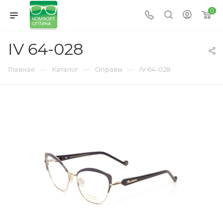
0
IV 64-028
—
—
—
Главная
Каталог
Оправы
IV 64-028